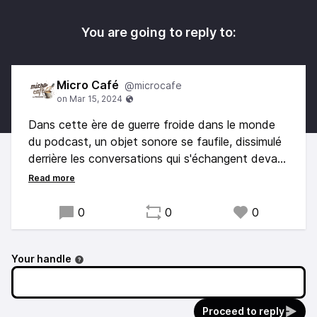
You are going to reply to:
Micro Café
@microcafe
Dans cette ère de guerre froide dans le monde
du podcast, un objet sonore se faufile, dissimulé
derrière les conversations qui s'échangent devant
une machine à café.
Nous sommes à la Pod Valley. Ici, les petits et
0
0
0
grands noms du podcast se croisent sans
échanger un seul mot, tels des concu-collègues
Your handle
ou peut-être des Zombies à airpods.
Proceed to reply